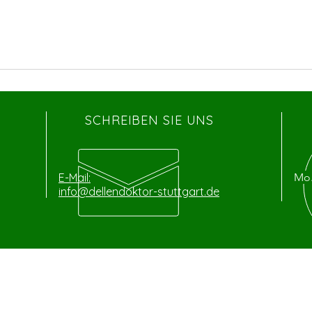
SCHREIBEN SIE UNS
E-Mail:
Mo. 
info@dellendoktor-stuttgart.de
BES
UNSERE LEISTUNGEN
- Karosserie- und Unfallinstandsetzung